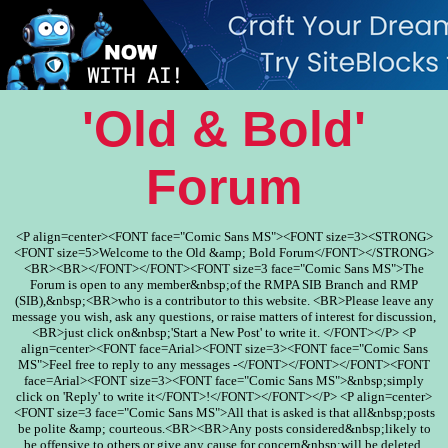
'Old & Bold'
Forum
<P align=center><FONT face="Comic Sans MS"><FONT size=3><STRONG>
<FONT size=5>Welcome to the Old &amp; Bold Forum</FONT></STRONG>
<BR><BR></FONT></FONT><FONT size=3 face="Comic Sans MS">The
Forum is open to any member&nbsp;of the RMPA SIB Branch and RMP
(SIB),&nbsp;<BR>who is a contributor to this website. <BR>Please leave any
message you wish, ask any questions, or raise matters of interest for discussion,
<BR>just click on&nbsp;'Start a New Post' to write it. </FONT></P> <P
align=center><FONT face=Arial><FONT size=3><FONT face="Comic Sans
MS">Feel free to reply to any messages -</FONT></FONT></FONT><FONT
face=Arial><FONT size=3><FONT face="Comic Sans MS">&nbsp;simply
click on 'Reply' to write it</FONT>!</FONT></FONT></P> <P align=center>
<FONT size=3 face="Comic Sans MS">All that is asked is that all&nbsp;posts
be polite &amp; courteous.<BR><BR>Any posts considered&nbsp;likely to
be offensive to others or give any cause for concern&nbsp;will be deleted.