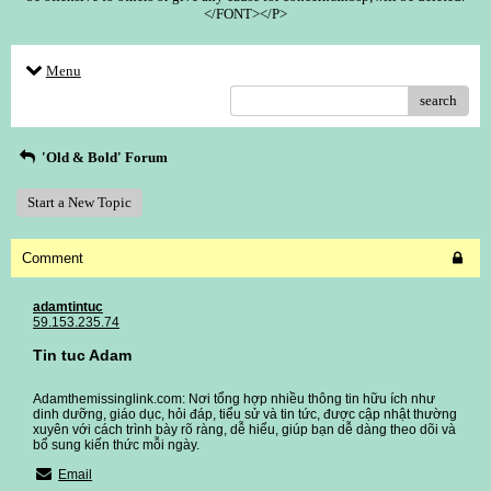
</FONT></P>
Menu
search
'Old & Bold' Forum
Start a New Topic
Comment
adamtintuc
59.153.235.74
Tin tuc Adam
Adamthemissinglink.com: Nơi tổng hợp nhiều thông tin hữu ích như
dinh dưỡng, giáo dục, hỏi đáp, tiểu sử và tin tức, được cập nhật thường
xuyên với cách trình bày rõ ràng, dễ hiểu, giúp bạn dễ dàng theo dõi và
bổ sung kiến thức mỗi ngày.
Email