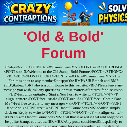
'Old & Bold'
Forum
<P align=center><FONT face="Comic Sans MS"><FONT size=3><STRONG>
<FONT size=5>Welcome to the Old &amp; Bold Forum</FONT></STRONG>
<BR><BR></FONT></FONT><FONT size=3 face="Comic Sans MS">The
Forum is open to any member&nbsp;of the RMPA SIB Branch and RMP
(SIB),&nbsp;<BR>who is a contributor to this website. <BR>Please leave any
message you wish, ask any questions, or raise matters of interest for discussion,
<BR>just click on&nbsp;'Start a New Post' to write it. </FONT></P> <P
align=center><FONT face=Arial><FONT size=3><FONT face="Comic Sans
MS">Feel free to reply to any messages -</FONT></FONT></FONT><FONT
face=Arial><FONT size=3><FONT face="Comic Sans MS">&nbsp;simply
click on 'Reply' to write it</FONT>!</FONT></FONT></P> <P align=center>
<FONT size=3 face="Comic Sans MS">All that is asked is that all&nbsp;posts
be polite &amp; courteous.<BR><BR>Any posts considered&nbsp;likely to
be offensive to others or give any cause for concern&nbsp;will be deleted.