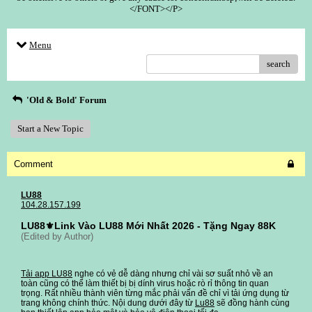
</FONT></P>
Menu
search
'Old & Bold' Forum
Start a New Topic
Comment
LU88
104.28.157.199
LU88⚜️Link Vào LU88 Mới Nhất 2026 - Tặng Ngay 88K
(Edited by Author)
Tải app LU88
nghe có vẻ dễ dàng nhưng chỉ vài sơ suất nhỏ về an
toàn cũng có thể làm thiết bị bị dính virus hoặc rò rỉ thông tin quan
trọng. Rất nhiều thành viên từng mắc phải vấn đề chỉ vì tải ứng dụng từ
trang không chính thức. Nội dung dưới đây từ
Lu88
sẽ đồng hành cùng