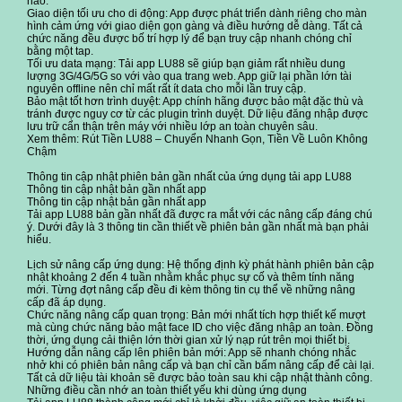
nào.
Giao diện tối ưu cho di động: App được phát triển dành riêng cho màn
hình cảm ứng với giao diện gọn gàng và điều hướng dễ dàng. Tất cả
chức năng đều được bố trí hợp lý để bạn truy cập nhanh chóng chỉ
bằng một tap.
Tối ưu data mạng: Tải app LU88 sẽ giúp bạn giảm rất nhiều dung
lượng 3G/4G/5G so với vào qua trang web. App giữ lại phần lớn tài
nguyên offline nên chỉ mất rất ít data cho mỗi lần truy cập.
Bảo mật tốt hơn trình duyệt: App chính hãng được bảo mật đặc thù và
tránh được nguy cơ từ các plugin trình duyệt. Dữ liệu đăng nhập được
lưu trữ cẩn thận trên máy với nhiều lớp an toàn chuyên sâu.
Xem thêm: Rút Tiền LU88 – Chuyển Nhanh Gọn, Tiền Về Luôn Không
Chậm
Thông tin cập nhật phiên bản gần nhất của ứng dụng tải app LU88
Thông tin cập nhật bản gần nhất app
Thông tin cập nhật bản gần nhất app
Tải app LU88 bản gần nhất đã được ra mắt với các nâng cấp đáng chú
ý. Dưới đây là 3 thông tin cần thiết về phiên bản gần nhất mà bạn phải
hiểu.
Lịch sử nâng cấp ứng dụng: Hệ thống định kỳ phát hành phiên bản cập
nhật khoảng 2 đến 4 tuần nhằm khắc phục sự cố và thêm tính năng
mới. Từng đợt nâng cấp đều đi kèm thông tin cụ thể về những nâng
cấp đã áp dụng.
Chức năng nâng cấp quan trọng: Bản mới nhất tích hợp thiết kế mượt
mà cùng chức năng bảo mật face ID cho việc đăng nhập an toàn. Đồng
thời, ứng dụng cải thiện lớn thời gian xử lý nạp rút trên mọi thiết bị.
Hướng dẫn nâng cấp lên phiên bản mới: App sẽ nhanh chóng nhắc
nhở khi có phiên bản nâng cấp và bạn chỉ cần bấm nâng cấp để cài lại.
Tất cả dữ liệu tài khoản sẽ được bảo toàn sau khi cập nhật thành công.
Những điều cần nhớ an toàn thiết yếu khi dùng ứng dụng