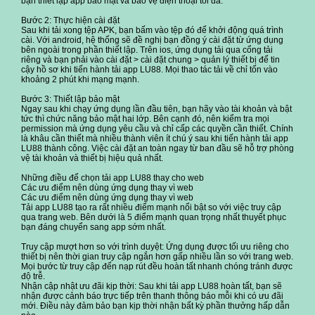
bạn thiết lập app bảo mật và bảo vệ điện thoại tối đa.
Bước 2: Thực hiện cài đặt
Sau khi tải xong tệp APK, bạn bấm vào tệp đó để khởi động quá trình
cài. Với android, hệ thống sẽ đề nghị bạn đồng ý cài đặt từ ứng dụng
bên ngoài trong phần thiết lập. Trên ios, ứng dụng tải qua cổng tải
riêng và bạn phải vào cài đặt > cài đặt chung > quản lý thiết bị để tin
cậy hồ sơ khi tiến hành tải app LU88. Mọi thao tác tải về chỉ tốn vào
khoảng 2 phút khi mạng mạnh.
Bước 3: Thiết lập bảo mật
Ngay sau khi chạy ứng dụng lần đầu tiên, bạn hãy vào tài khoản và bật
tức thì chức năng bảo mật hai lớp. Bên cạnh đó, nên kiểm tra mọi
permission mà ứng dụng yêu cầu và chỉ cấp các quyền cần thiết. Chính
là khâu cần thiết mà nhiều thành viên ít chú ý sau khi tiến hành tải app
LU88 thành công. Việc cài đặt an toàn ngay từ ban đầu sẽ hỗ trợ phòng
vệ tài khoản và thiết bị hiệu quả nhất.
Những điều để chọn tải app LU88 thay cho web
Các ưu điểm nên dùng ứng dụng thay vì web
Các ưu điểm nên dùng ứng dụng thay vì web
Tải app LU88 tạo ra rất nhiều điểm mạnh nổi bật so với việc truy cập
qua trang web. Bên dưới là 5 điểm mạnh quan trọng nhất thuyết phục
bạn đáng chuyển sang app sớm nhất.
Truy cập mượt hơn so với trình duyệt: Ứng dụng được tối ưu riêng cho
thiết bị nên thời gian truy cập ngắn hơn gấp nhiều lần so với trang web.
Mọi bước từ truy cập đến nạp rút đều hoàn tất nhanh chóng tránh được
độ trễ.
Nhận cập nhật ưu đãi kịp thời: Sau khi tải app LU88 hoàn tất, bạn sẽ
nhận được cảnh báo trực tiếp trên thanh thông báo mỗi khi có ưu đãi
mới. Điều này đảm bảo bạn kịp thời nhận bất kỳ phần thưởng hấp dẫn