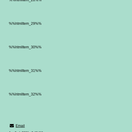
%%htmlItem_28%%
%%htmlItem_29%%
%%htmlItem_30%%
%%htmlItem_31%%
%%htmlItem_32%%
Email