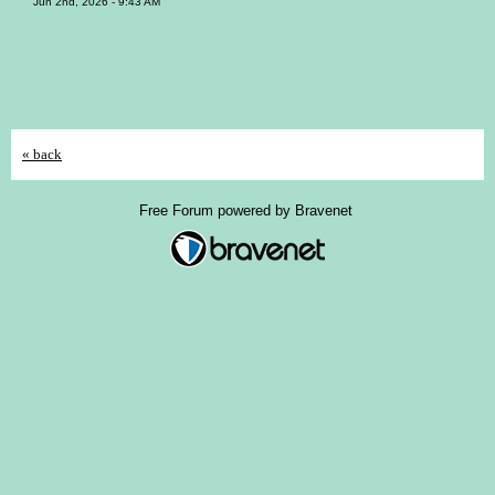
Jun 2nd, 2026 - 9:43 AM
« back
Free Forum powered by Bravenet