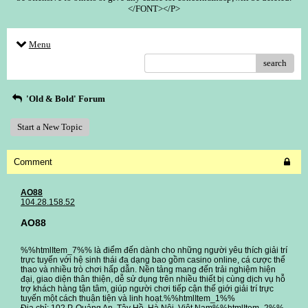
</FONT></P>
Menu
search
'Old & Bold' Forum
Start a New Topic
Comment
AO88
104.28.158.52
AO88
%%htmlItem_7%% là điểm đến dành cho những người yêu thích giải trí
trực tuyến với hệ sinh thái đa dạng bao gồm casino online, cá cược thể
thao và nhiều trò chơi hấp dẫn. Nền tảng mang đến trải nghiệm hiện
đại, giao diện thân thiện, dễ sử dụng trên nhiều thiết bị cùng dịch vụ hỗ
trợ khách hàng tận tâm, giúp người chơi tiếp cận thế giới giải trí trực
tuyến một cách thuận tiện và linh hoạt.%%htmlItem_1%%