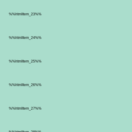
%%htmlItem_23%%
%%htmlItem_24%%
%%htmlItem_25%%
%%htmlItem_26%%
%%htmlItem_27%%