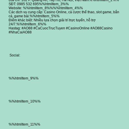
Địa chỉ: 102 P. Quảng An, Tây Hồ, Hà Nội, Việt Nam%%htmlItem_2%%
SĐT: 0985 532 695%%htmlItem_3%%
Website: %%htmlItem_8%%%%htmlItem_4%%
Các dịch vụ cung cấp: Casino Online, cá cược thể thao, slot game, bắn
cá, game bài.%%htmlItem_5%%
Điểm khác biệt: Nhiều lựa chọn giải trí trực tuyến, hỗ trợ
24/7.%%htmlItem_6%%
Hastag: #AO88 #CaCuocTrucTuyen #CasinoOnline #AO88Casino
#NhaCaiAO88
Social:
%%htmlItem_9%%
%%htmlItem_10%%
%%htmlItem_11%%