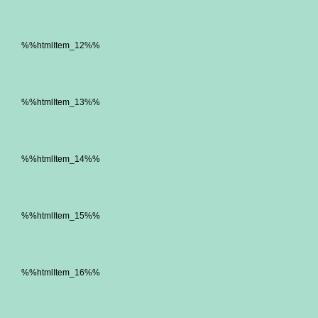
%%htmlItem_12%%
%%htmlItem_13%%
%%htmlItem_14%%
%%htmlItem_15%%
%%htmlItem_16%%