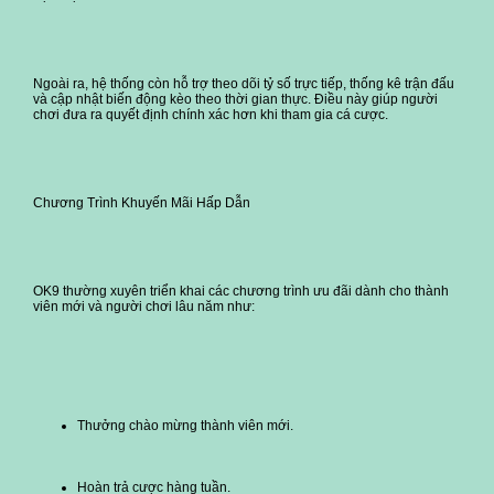
Ngoài ra, hệ thống còn hỗ trợ theo dõi tỷ số trực tiếp, thống kê trận đấu
và cập nhật biến động kèo theo thời gian thực. Điều này giúp người
chơi đưa ra quyết định chính xác hơn khi tham gia cá cược.
Chương Trình Khuyến Mãi Hấp Dẫn
OK9 thường xuyên triển khai các chương trình ưu đãi dành cho thành
viên mới và người chơi lâu năm như:
Thưởng chào mừng thành viên mới.
Hoàn trả cược hàng tuần.