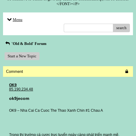
</FONT></P>
Menu
search
'Old & Bold' Forum
Start a New Topic
Comment
OK9
85.190.234.48
ok9jecom
OK9 – Nha Cai Ca Cuoc The Thao Xanh Chin #1 Chau A
Trong thị trường cá cược trực tuyến ngày càng phát triển mạnh mẽ,