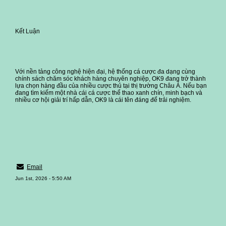
Kết Luận
Với nền tảng công nghệ hiện đại, hệ thống cá cược đa dạng cùng
chính sách chăm sóc khách hàng chuyên nghiệp, OK9 đang trở thành
lựa chọn hàng đầu của nhiều cược thủ tại thị trường Châu Á. Nếu bạn
đang tìm kiếm một nhà cái cá cược thể thao xanh chín, minh bạch và
nhiều cơ hội giải trí hấp dẫn, OK9 là cái tên đáng để trải nghiệm.
Email
Jun 1st, 2026 - 5:50 AM