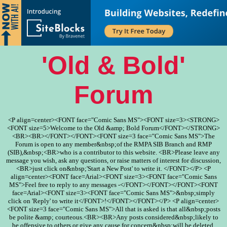
'Old & Bold'
Forum
<P align=center><FONT face="Comic Sans MS"><FONT size=3><STRONG>
<FONT size=5>Welcome to the Old &amp; Bold Forum</FONT></STRONG>
<BR><BR></FONT></FONT><FONT size=3 face="Comic Sans MS">The
Forum is open to any member&nbsp;of the RMPA SIB Branch and RMP
(SIB),&nbsp;<BR>who is a contributor to this website. <BR>Please leave any
message you wish, ask any questions, or raise matters of interest for discussion,
<BR>just click on&nbsp;'Start a New Post' to write it. </FONT></P> <P
align=center><FONT face=Arial><FONT size=3><FONT face="Comic Sans
MS">Feel free to reply to any messages -</FONT></FONT></FONT><FONT
face=Arial><FONT size=3><FONT face="Comic Sans MS">&nbsp;simply
click on 'Reply' to write it</FONT>!</FONT></FONT></P> <P align=center>
<FONT size=3 face="Comic Sans MS">All that is asked is that all&nbsp;posts
be polite &amp; courteous.<BR><BR>Any posts considered&nbsp;likely to
be offensive to others or give any cause for concern&nbsp;will be deleted.