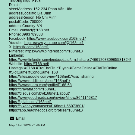
Thương hiệu: F168
Địa chỉ:
streetAddress: 152-234 Phan Văn Hân
addressLocality: Gia Định
addressRegion: Hồ Chí Minh
postalCode: 700000
addressCountry: VN
Email: contact@f168.net
Phone: 0983789888
Facebook:
https://www.facebook.com/f168net1/
Youtube:
https://www.youtube.com/@f168net1
X:
https://x.com/f168net1
Pinterest:
https://www.pinterest.com/f168net1/
Linkedin:
https://www.linkedin.com/feed/update/urn:li:share:7466120330965581824/
Website:
https://f168.net/
Hastags: #F168 #TroChoiTrucTuyen #GameOnline #GiaiTriOnline
#SlotGame #CongGameF168
https://sites.google.com/view/f168net1?usp=sharing
https://www.reddit.com/user/f168net1/
https://www.quora.com/profile/F168-68
https://gravatar.com/f168net1
https://disqus.com/by/f168net1/about/
https://www.goodreads.com/review/show/8641146817
https://gitlab.com/f168net1
https://pixabay.com/users/f168net1-56073801/
https://app.readthedocs.org/profiles/f168net1/
Email
May 31st, 2026 - 5:46 AM