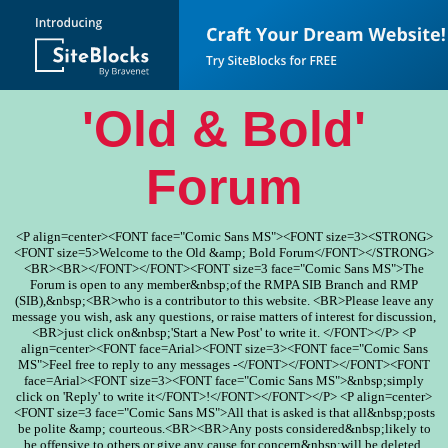
'Old & Bold'
Forum
<P align=center><FONT face="Comic Sans MS"><FONT size=3><STRONG>
<FONT size=5>Welcome to the Old &amp; Bold Forum</FONT></STRONG>
<BR><BR></FONT></FONT><FONT size=3 face="Comic Sans MS">The
Forum is open to any member&nbsp;of the RMPA SIB Branch and RMP
(SIB),&nbsp;<BR>who is a contributor to this website. <BR>Please leave any
message you wish, ask any questions, or raise matters of interest for discussion,
<BR>just click on&nbsp;'Start a New Post' to write it. </FONT></P> <P
align=center><FONT face=Arial><FONT size=3><FONT face="Comic Sans
MS">Feel free to reply to any messages -</FONT></FONT></FONT><FONT
face=Arial><FONT size=3><FONT face="Comic Sans MS">&nbsp;simply
click on 'Reply' to write it</FONT>!</FONT></FONT></P> <P align=center>
<FONT size=3 face="Comic Sans MS">All that is asked is that all&nbsp;posts
be polite &amp; courteous.<BR><BR>Any posts considered&nbsp;likely to
be offensive to others or give any cause for concern&nbsp;will be deleted.