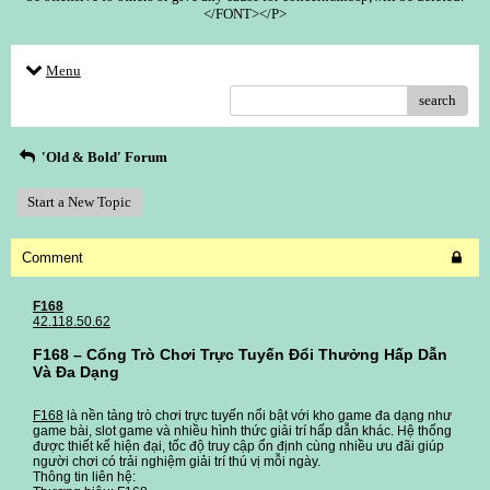
</FONT></P>
Menu
search
'Old & Bold' Forum
Start a New Topic
Comment
F168
42.118.50.62
F168 – Cổng Trò Chơi Trực Tuyến Đổi Thưởng Hấp Dẫn
Và Đa Dạng
F168
là nền tảng trò chơi trực tuyến nổi bật với kho game đa dạng như
game bài, slot game và nhiều hình thức giải trí hấp dẫn khác. Hệ thống
được thiết kế hiện đại, tốc độ truy cập ổn định cùng nhiều ưu đãi giúp
người chơi có trải nghiệm giải trí thú vị mỗi ngày.
Thông tin liên hệ: