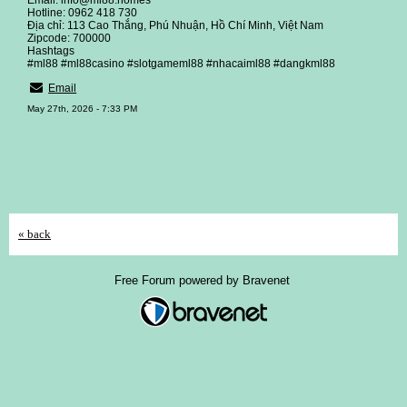
Email: info@ml88.homes
Hotline: 0962 418 730
Địa chỉ: 113 Cao Thắng, Phú Nhuận, Hồ Chí Minh, Việt Nam
Zipcode: 700000
Hashtags
#ml88 #ml88casino #slotgameml88 #nhacaiml88 #dangkml88
Email
May 27th, 2026 - 7:33 PM
« back
Free Forum powered by Bravenet