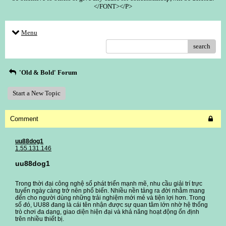
</FONT></P>
Menu
search
'Old & Bold' Forum
Start a New Topic
Comment
uu88dog1
1.55.131.146
uu88dog1
Trong thời đại công nghệ số phát triển mạnh mẽ, nhu cầu giải trí trực
tuyến ngày càng trở nên phổ biến. Nhiều nền tảng ra đời nhằm mang
đến cho người dùng những trải nghiệm mới mẻ và tiện lợi hơn. Trong
số đó, UU88 đang là cái tên nhận được sự quan tâm lớn nhờ hệ thống
trò chơi đa dạng, giao diện hiện đại và khả năng hoạt động ổn định
trên nhiều thiết bị.