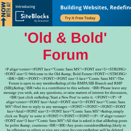
'Old & Bold'
Forum
<P align=center><FONT face="Comic Sans MS"><FONT size=3><STRONG>
<FONT size=5>Welcome to the Old &amp; Bold Forum</FONT></STRONG>
<BR><BR></FONT></FONT><FONT size=3 face="Comic Sans MS">The
Forum is open to any member&nbsp;of the RMPA SIB Branch and RMP
(SIB),&nbsp;<BR>who is a contributor to this website. <BR>Please leave any
message you wish, ask any questions, or raise matters of interest for discussion,
<BR>just click on&nbsp;'Start a New Post' to write it. </FONT></P> <P
align=center><FONT face=Arial><FONT size=3><FONT face="Comic Sans
MS">Feel free to reply to any messages -</FONT></FONT></FONT><FONT
face=Arial><FONT size=3><FONT face="Comic Sans MS">&nbsp;simply
click on 'Reply' to write it</FONT>!</FONT></FONT></P> <P align=center>
<FONT size=3 face="Comic Sans MS">All that is asked is that all&nbsp;posts
be polite &amp; courteous.<BR><BR>Any posts considered&nbsp;likely to
be offensive to others or give any cause for concern&nbsp;will be deleted.