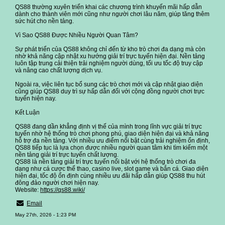
QS88 thường xuyên triển khai các chương trình khuyến mãi hấp dẫn
dành cho thành viên mới cũng như người chơi lâu năm, giúp tăng thêm
sức hút cho nền tảng.
Vì Sao QS88 Được Nhiều Người Quan Tâm?
Sự phát triển của QS88 không chỉ đến từ kho trò chơi đa dạng mà còn
nhờ khả năng cập nhật xu hướng giải trí trực tuyến hiện đại. Nền tảng
luôn tập trung cải thiện trải nghiệm người dùng, tối ưu tốc độ truy cập
và nâng cao chất lượng dịch vụ.
Ngoài ra, việc liên tục bổ sung các trò chơi mới và cập nhật giao diện
cũng giúp QS88 duy trì sự hấp dẫn đối với cộng đồng người chơi trực
tuyến hiện nay.
Kết Luận
QS88 đang dần khẳng định vị thế của mình trong lĩnh vực giải trí trực
tuyến nhờ hệ thống trò chơi phong phú, giao diện hiện đại và khả năng
hỗ trợ đa nền tảng. Với nhiều ưu điểm nổi bật cùng trải nghiệm ổn định,
QS88 tiếp tục là lựa chọn được nhiều người quan tâm khi tìm kiếm một
nền tảng giải trí trực tuyến chất lượng.
QS88 là nền tảng giải trí trực tuyến nổi bật với hệ thống trò chơi đa
dạng như cá cược thể thao, casino live, slot game và bắn cá. Giao diện
hiện đại, tốc độ ổn định cùng nhiều ưu đãi hấp dẫn giúp QS88 thu hút
đông đảo người chơi hiện nay.
Website:
https://qs88.wiki/
Email
May 27th, 2026 - 1:23 PM