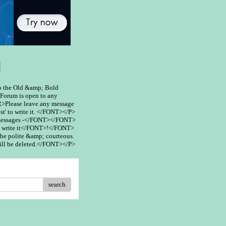
m
 the Old &amp; Bold
rum is open to any
>Please leave any message
st' to write it. </FONT></P>
 messages -</FONT></FONT>
 write it</FONT>!</FONT>
be polite &amp; courteous.
ill be deleted.</FONT></P>
search