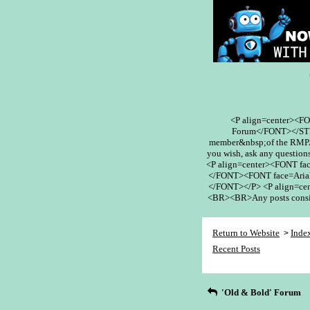
<P align=center><F
Forum</FONT></STR
member&nbsp;of the RMPA 
you wish, ask any questions
<P align=center><FONT fa
</FONT><FONT face=Arial
</FONT></P> <P align=cent
<BR><BR>Any posts conside
Return to Website
Inde
>
Recent Posts
'Old & Bold' Forum