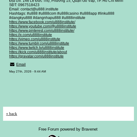
Địa chỉ: 146 Lê Đức Thọ, Phường 15, Quận Gò Vấp, TP. Hồ Chí Minh
SĐT: 0967518423
Email: contact@u888.institute
Hashtags: #u888 #u888com #u888casino #u888app #linku888
#dangkyu888 #dangnhapu888 #u888institute
https://www.facebook.com/u888institute/
https://www.youtube.com/@u888institute
https://www.pinterest.com/u888institute/
https://x.com/u888institute
https://vimeo.com/u888institute
https://www.tumblr.com/u888institute
https://www.twitch.tv/u888institute
https://kick.com/u888institute/about
https://gravatar.com/u888institute
Email
May 27th, 2026 - 9:44 AM
« back
Free Forum powered by Bravenet