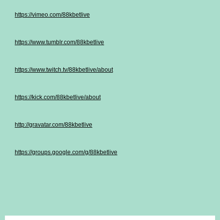
https://vimeo.com/88kbetlive
https://www.tumblr.com/88kbetlive
https://www.twitch.tv/88kbetlive/about
https://kick.com/88kbetlive/about
http://gravatar.com/88kbetlive
https://groups.google.com/g/88kbetlive