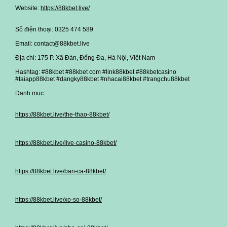
Website:
https://88kbet.live/
Số điện thoại: 0325 474 589
Email: contact@88kbet.live
Địa chỉ: 175 P. Xã Đàn, Đống Đa, Hà Nội, Việt Nam
Hashtag: #88kbet #88kbet com #link88kbet #88kbetcasino
#taiapp88kbet #dangky88kbet #nhacai88kbet #trangchu88kbet
Danh mục:
https://88kbet.live/the-thao-88kbet/
https://88kbet.live/live-casino-88kbet/
https://88kbet.live/ban-ca-88kbet/
https://88kbet.live/xo-so-88kbet/