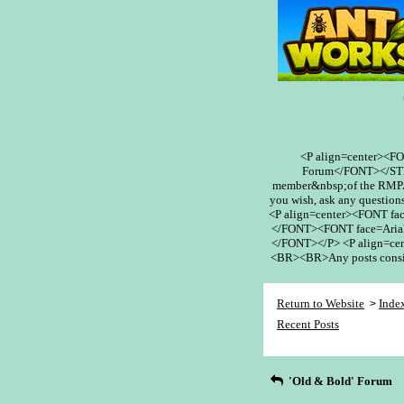
<P align=center><F
Forum</FONT></STR
member&nbsp;of the RMPA 
you wish, ask any questions
<P align=center><FONT fa
</FONT><FONT face=Arial
</FONT></P> <P align=cent
<BR><BR>Any posts conside
Return to Website
Inde
>
Recent Posts
'Old & Bold' Forum