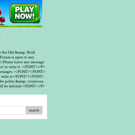
m
 the Old &amp; Bold
rum is open to any
>Please leave any message
st' to write it. </FONT></P>
 messages -</FONT></FONT>
 write it</FONT>!</FONT>
be polite &amp; courteous.
ill be deleted.</FONT></P>
search