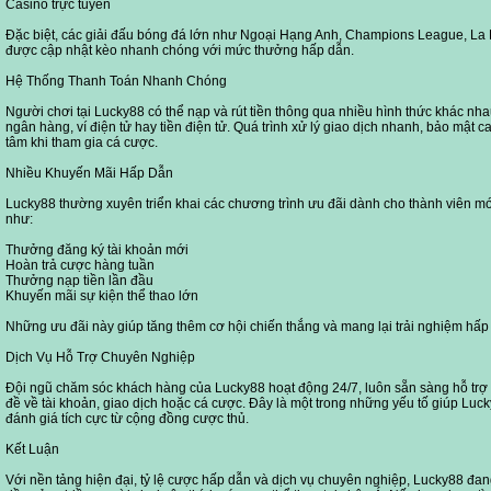
Casino trực tuyến
Đặc biệt, các giải đấu bóng đá lớn như Ngoại Hạng Anh, Champions League, La
được cập nhật kèo nhanh chóng với mức thưởng hấp dẫn.
Hệ Thống Thanh Toán Nhanh Chóng
Người chơi tại Lucky88 có thể nạp và rút tiền thông qua nhiều hình thức khác n
ngân hàng, ví điện tử hay tiền điện tử. Quá trình xử lý giao dịch nhanh, bảo mật 
tâm khi tham gia cá cược.
Nhiều Khuyến Mãi Hấp Dẫn
Lucky88 thường xuyên triển khai các chương trình ưu đãi dành cho thành viên m
như:
Thưởng đăng ký tài khoản mới
Hoàn trả cược hàng tuần
Thưởng nạp tiền lần đầu
Khuyến mãi sự kiện thể thao lớn
Những ưu đãi này giúp tăng thêm cơ hội chiến thắng và mang lại trải nghiệm hấp
Dịch Vụ Hỗ Trợ Chuyên Nghiệp
Đội ngũ chăm sóc khách hàng của Lucky88 hoạt động 24/7, luôn sẵn sàng hỗ trợ 
đề về tài khoản, giao dịch hoặc cá cược. Đây là một trong những yếu tố giúp Lu
đánh giá tích cực từ cộng đồng cược thủ.
Kết Luận
Với nền tảng hiện đại, tỷ lệ cược hấp dẫn và dịch vụ chuyên nghiệp, Lucky88 đan