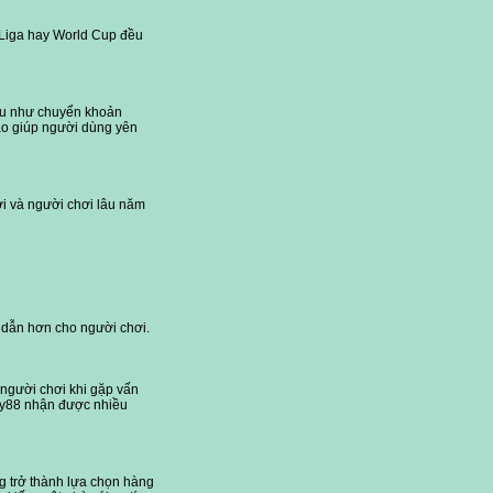
 Liga hay World Cup đều
hau như chuyển khoản
cao giúp người dùng yên
ới và người chơi lâu năm
 dẫn hơn cho người chơi.
người chơi khi gặp vấn
cky88 nhận được nhiều
g trở thành lựa chọn hàng