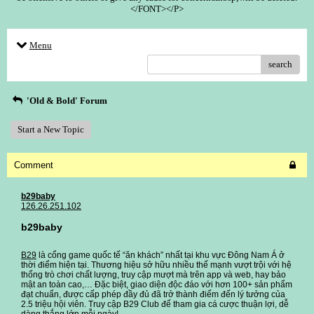
</FONT></P>
Menu
search
'Old & Bold' Forum
Start a New Topic
Comment
b29baby
126.26.251.102
b29baby
B29
là cổng game quốc tế “ăn khách” nhất tại khu vực Đông Nam Á ở
thời điểm hiện tại. Thương hiệu sở hữu nhiều thế mạnh vượt trội với hệ
thống trò chơi chất lượng, truy cập mượt mà trên app và web, hay bảo
mật an toàn cao,… Đặc biệt, giao diện độc đáo với hơn 100+ sản phẩm
đạt chuẩn, được cấp phép đầy đủ đã trở thành điểm đến lý tưởng của
2.5 triệu hội viên. Truy cập B29 Club để tham gia cá cược thuận lợi, dễ