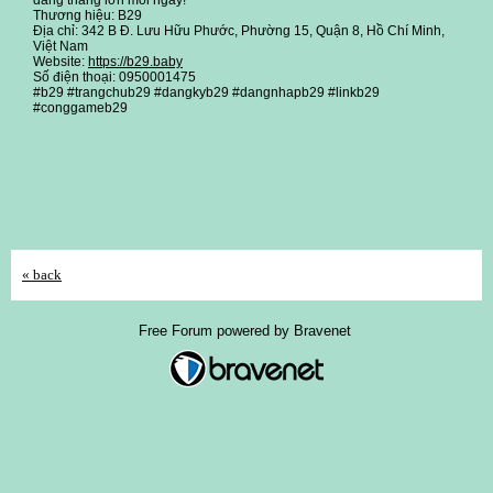
dàng thắng lớn mỗi ngày!
Thương hiệu: B29
Địa chỉ: 342 B Đ. Lưu Hữu Phước, Phường 15, Quận 8, Hồ Chí Minh,
Việt Nam
Website:
https://b29.baby
Số điện thoại: 0950001475
#b29 #trangchub29 #dangkyb29 #dangnhapb29 #linkb29
#conggameb29
« back
Free Forum powered by Bravenet