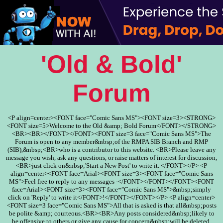
'Old & Bold'
Forum
<P align=center><FONT face="Comic Sans MS"><FONT size=3><STRONG>
<FONT size=5>Welcome to the Old &amp; Bold Forum</FONT></STRONG>
<BR><BR></FONT></FONT><FONT size=3 face="Comic Sans MS">The
Forum is open to any member&nbsp;of the RMPA SIB Branch and RMP
(SIB),&nbsp;<BR>who is a contributor to this website. <BR>Please leave any
message you wish, ask any questions, or raise matters of interest for discussion,
<BR>just click on&nbsp;'Start a New Post' to write it. </FONT></P> <P
align=center><FONT face=Arial><FONT size=3><FONT face="Comic Sans
MS">Feel free to reply to any messages -</FONT></FONT></FONT><FONT
face=Arial><FONT size=3><FONT face="Comic Sans MS">&nbsp;simply
click on 'Reply' to write it</FONT>!</FONT></FONT></P> <P align=center>
<FONT size=3 face="Comic Sans MS">All that is asked is that all&nbsp;posts
be polite &amp; courteous.<BR><BR>Any posts considered&nbsp;likely to
be offensive to others or give any cause for concern&nbsp;will be deleted.